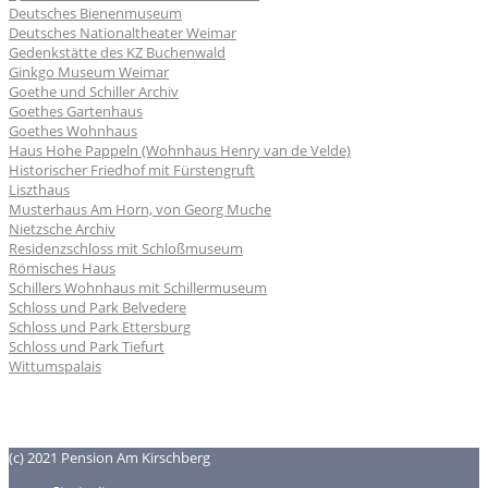
Deutsches Bienenmuseum
Deutsches Nationaltheater Weimar
Gedenkstätte des KZ Buchenwald
Ginkgo Museum Weimar
Goethe und Schiller Archiv
Goethes Gartenhaus
Goethes Wohnhaus
Haus Hohe Pappeln (Wohnhaus Henry van de Velde)
Historischer Friedhof mit Fürstengruft
Liszthaus
Musterhaus Am Horn, von Georg Muche
Nietzsche Archiv
Residenzschloss mit Schloßmuseum
Römisches Haus
Schillers Wohnhaus mit Schillermuseum
Schloss und Park Belvedere
Schloss und Park Ettersburg
Schloss und Park Tiefurt
Wittumspalais
(c) 2021 Pension Am Kirschberg